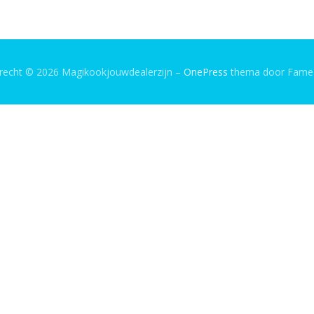
recht © 2026 Magikookjouwdealerzijn
–
OnePress
thema door Fam