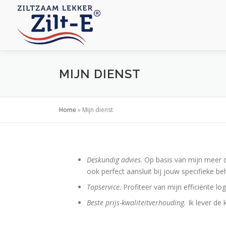
Ga
naar
de
inhoud
MIJN DIENST
Home
»
Mijn dienst
Deskundig advies
. Op basis van mijn meer d
ook perfect aansluit bij jouw specifieke be
Topservice
. Profiteer van mijn efficiënte l
Beste prijs-kwaliteitverhouding.
Ik lever de